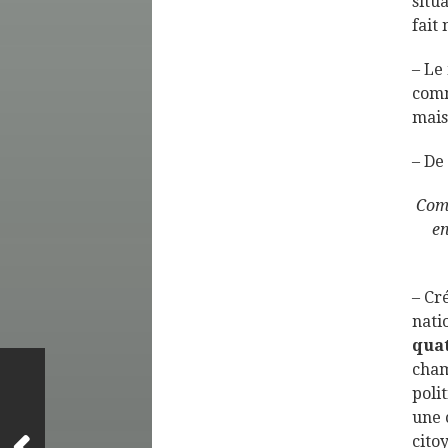
situ
fait 
– Le
comm
mais
– De
Comm
en
– Cr
nati
quat
cham
poli
une 
citoy