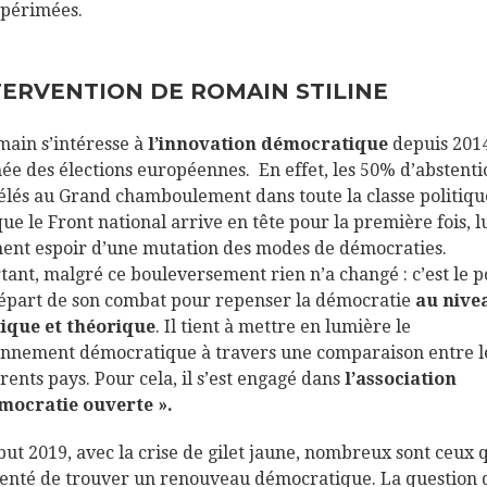
 périmées.
TERVENTION DE ROMAIN STILINE
main s’intéresse à
l’innovation démocratique
depuis 2014
née des élections européennes. En effet, les 50% d’abstent
élés au Grand chamboulement dans toute la classe politiqu
que le Front national arrive en tête pour la première fois, l
ent espoir d’une mutation des modes de démocraties.
tant, malgré ce bouleversement rien n’a changé : c’est le p
épart de son combat pour repenser la démocratie
au nive
ique et théorique
. Il tient à mettre en lumière le
onnement démocratique à travers une comparaison entre l
érents pays. Pour cela, il s’est engagé dans
l’association
mocratie ouverte ».
but 2019, avec la crise de gilet jaune, nombreux sont ceux 
tenté de trouver un renouveau démocratique. La question 