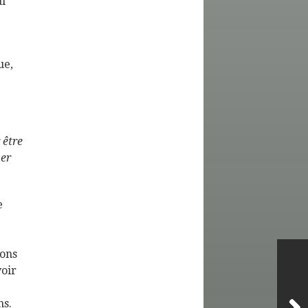
ui
ue,
 être
her
e
ions
voir
ns.