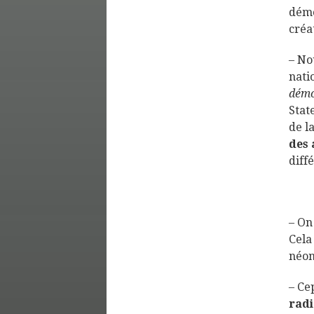
démo
créa
– No
nati
démo
Stat
de l
des 
diff
– On
Cela
néon
– Ce
radi