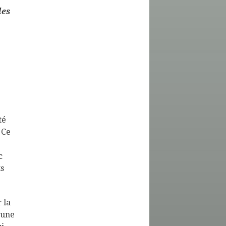
les
té
 Ce
c
ts
 la
 une