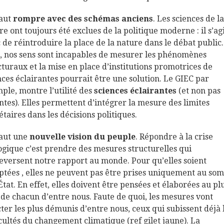
faut
rompre avec des schémas anciens
. Les sciences de la
re ont toujours été exclues de la politique moderne : il s’ag
 de réintroduire la place de la nature dans le débat public
t, nos sens sont incapables de mesurer les phénomènes
cturaux et la mise en place d’institutions promotrices de
nces éclairantes pourrait être une solution. Le GIEC par
ple, montre l’utilité des
sciences éclairantes
(et non pas
ntes). Elles permettent d’intégrer la mesure des limites
étaires dans les décisions politiques.
 faut une
nouvelle vision du peuple
. Répondre à la crise
ogique c’est prendre des mesures structurelles qui
eversent notre rapport au monde. Pour qu’elles soient
ptées , elles ne peuvent pas être prises uniquement au so
’État. En effet, elles doivent être pensées et élaborées au pl
 de chacun d’entre nous. Faute de quoi, les mesures vont
cter les plus démunis d’entre nous, ceux qui subissent déjà 
icultés du changement climatique (ref gilet jaune). La