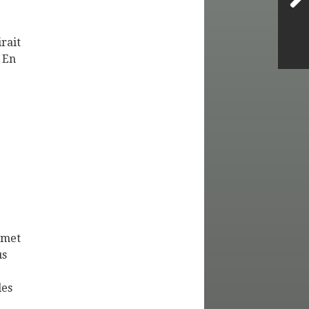
irait
. En
mmet
us
les