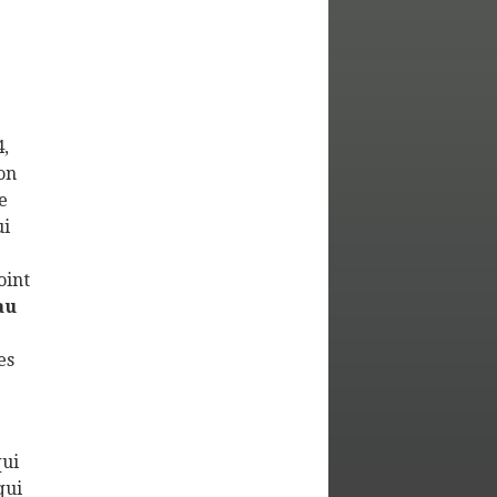
,
ion
e
ui
oint
au
es
qui
qui