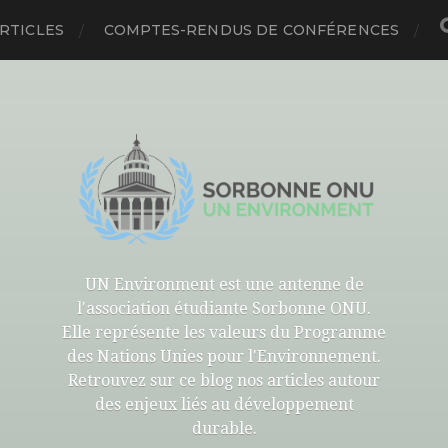
RTICLES
COMPTES-RENDUS DE CONFÉRENCES
UN Environment est une antenne de
l'association étudiante Sorbonne ONU.
Elle représente les valeurs du Programme
des Nations Unies pour l'Environnement.
Retrouvez sur ce blog nos articles autour
des enjeux liés au développement
durable.