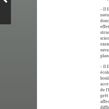
– Il 
natu
donc
effe
stru
scie
exem
sava
plan
– Il
écol
boul
acce
de l
prêt
affe
diff