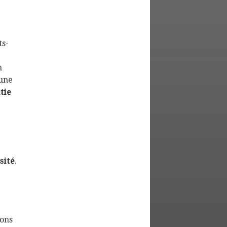
ts-
n
aune
tie
sité
.
sons