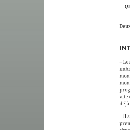
Qu
Deux
IN
– Le
imbr
mond
mond
prog
vite
déjà
– Il
prem