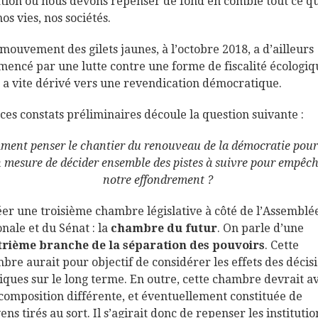
ation où nous devons repenser de fond en comble tout ce q
nos vies, nos sociétés.
 mouvement des gilets jaunes, à l’octobre 2018, a d’ailleurs
encé par une lutte contre une forme de fiscalité écologiq
 a vite dérivé vers une revendication démocratique.
 ces constats préliminaires découle la question suivante :
ent penser le chantier du renouveau de la démocratie pour
 mesure de décider ensemble des pistes à suivre pour empêc
notre effondrement ?
éer une troisième chambre législative à côté de l’Assemblé
onale et du Sénat : la
chambre du futur
. On parle d’une
rième branche de la séparation des pouvoirs
. Cette
bre aurait pour objectif de considérer les effets des décis
tiques sur le long terme. En outre, cette chambre devrait a
composition différente, et éventuellement constituée de
ens tirés au sort. Il s’agirait donc de repenser les institutio