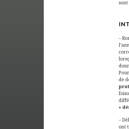
sont
IN
– Ro
l’an
corr
lors
donn
Pour
de d
prat
fois
diff
« dé
– Dé
ont 